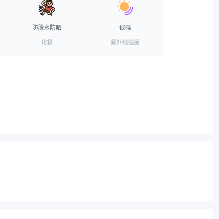
防脱水防晒
很强
化妆
紫外线强度