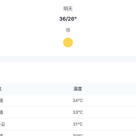
明天
36/26°
晴
气
温度
晴
34℃
晴
33℃
多云
31℃
晴
30℃