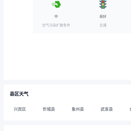
中
良好
空气污染扩散条件
交通
县区天气
兴宾区
忻城县
象州县
武宣县