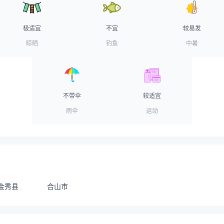
极适宜
不宜
较易发
晾晒
钓鱼
中暑
不带伞
较适宜
雨伞
运动
金秀县
合山市