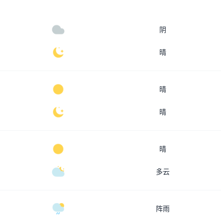
阴
晴
晴
晴
晴
多云
阵雨