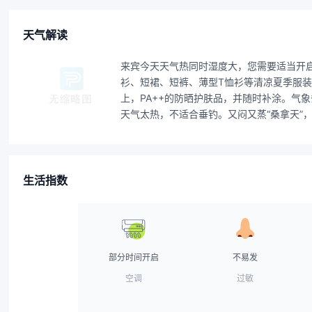
天气解读
来宾今天天气热同时湿度大，您需要适当开
衫、短裙、短裤、薄型T恤衫等清凉夏季服装
上，PA++的防晒护肤品，并随时补涂。
天气太热，不适合垂钓。又闷又蒸“桑拿天”
生活指数
部分时间开启
不易发
空调
过敏