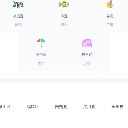
极适宜
不宜
易发
晾晒
钓鱼
中暑
不带伞
较不宜
雨伞
运动
雁山区
临桂区
阳朔县
灵川县
全州县