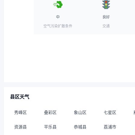
中
良好
空气污染扩散条件
交通
县区天气
秀峰区
叠彩区
象山区
七星区
资源县
平乐县
恭城县
荔浦市