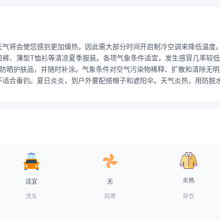
天气将会使您感到更加燥热，因此需大部分时间开启制冷空调来降低温度
短裤、薄型T恤衫等清凉夏季服装。各项气象条件适宜，发生感冒几率较
++的防晒护肤品，并随时补涂。气象条件对空气污染物稀释、扩散和清除
不适合垂钓。夏日炎炎，到户外要配搭帽子和遮阳伞。天气炎热，用防脱
炎热
适宜
无
洗车
风寒
穿衣