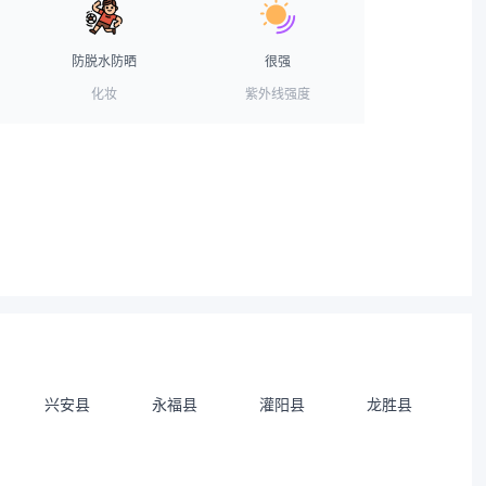
防脱水防晒
很强
化妆
紫外线强度
兴安县
永福县
灌阳县
龙胜县