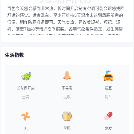
百色今天您会感到非常热，长时间开启制冷空调可能会帮您找回
舒适的感觉。适宜洗车，至少可维持5天温度未达到风寒所需的
低温，稍作防寒准备即可。天气炎热，建议着短衫、短裙、短
裤、薄型T恤衫等清凉夏季服装。各项气象条件适宜，发生感冒
几率较低。但请避免长期处于空调房间中，以防感冒。紫外辐射
极强，应特别加强防护，建议涂擦SPF20以上，PA++的防晒护
肤品，并随时补涂。气象条件对空气污染物稀释、扩散和清除无
生活指数
明显影响。天气较好，路面干燥，交通气象条件良好，车辆可以
正常行驶。天气不错，适宜晾晒。赶紧把久未见阳光的衣物搬出
来吸收一下太阳的味道吧！天气太热，不适合垂钓。又是蒸桑拿
的一天，记得多喝盐开水，随身携带防暑药物。天气炎热，用防
脱水防晒指数高的化妆品，少用粉底，常补粉。
长时间开启
不易发
适宜
空调
过敏
洗车
炎热
无
少发