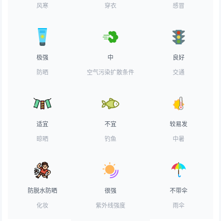
风寒
穿衣
感冒
极强
中
良好
防晒
空气污染扩散条件
交通
适宜
不宜
较易发
晾晒
钓鱼
中暑
防脱水防晒
很强
不带伞
化妆
紫外线强度
雨伞