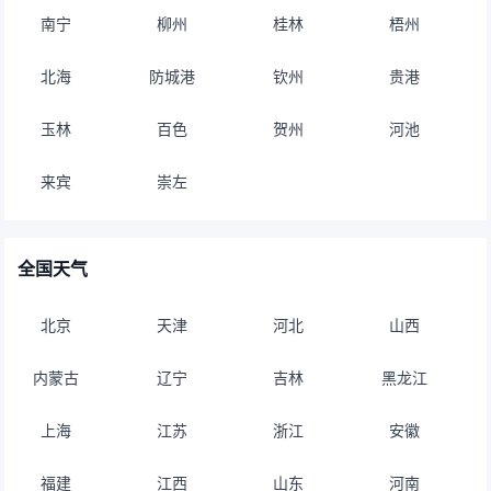
南宁
柳州
桂林
梧州
北海
防城港
钦州
贵港
玉林
百色
贺州
河池
来宾
崇左
全国天气
北京
天津
河北
山西
内蒙古
辽宁
吉林
黑龙江
上海
江苏
浙江
安徽
福建
江西
山东
河南