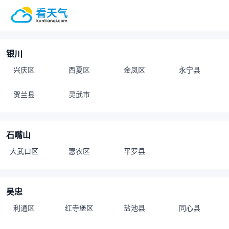
银川
兴庆区
西夏区
金凤区
永宁县
贺兰县
灵武市
石嘴山
大武口区
惠农区
平罗县
吴忠
利通区
红寺堡区
盐池县
同心县