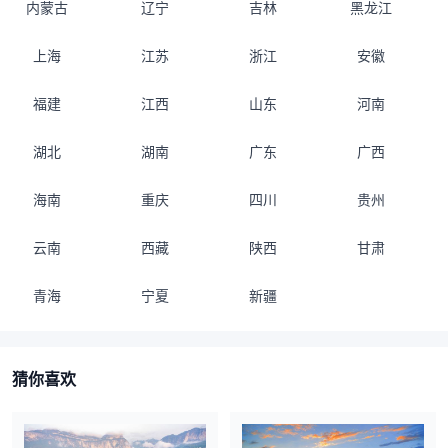
内蒙古
辽宁
吉林
黑龙江
上海
江苏
浙江
安徽
福建
江西
山东
河南
湖北
湖南
广东
广西
海南
重庆
四川
贵州
云南
西藏
陕西
甘肃
青海
宁夏
新疆
猜你喜欢