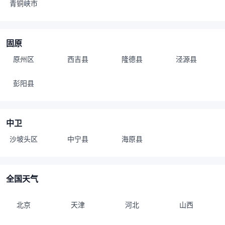
青铜峡市
固原
原州区
西吉县
隆德县
泾源县
彭阳县
中卫
沙坡头区
中宁县
海原县
全国天气
北京
天津
河北
山西