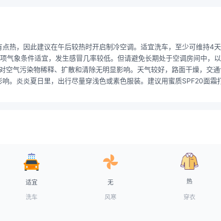
有点热，因此建议在午后较热时开启制冷空调。适宜洗车，至少可维持4
项气象条件适宜，发生感冒几率较低。但请避免长期处于空调房间中，以防
条件对空气污染物稀释、扩散和清除无明显影响。天气较好，路面干燥，交
响。炎炎夏日里，出行尽量穿浅色或素色服装。建议用蜜质SPF20面霜
热
适宜
无
洗车
风寒
穿衣