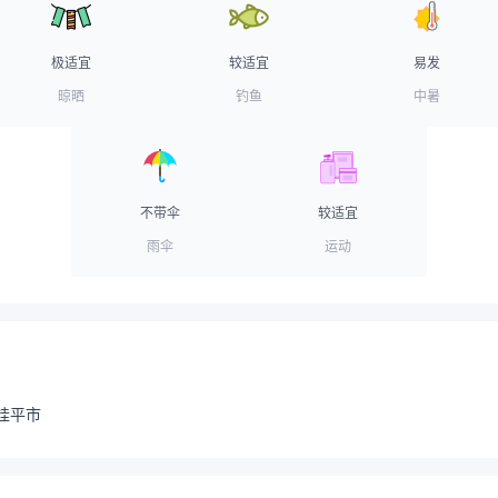
极适宜
较适宜
易发
晾晒
钓鱼
中暑
不带伞
较适宜
雨伞
运动
桂平市