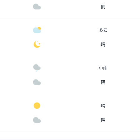
阴
多云
晴
小雨
阴
晴
阴