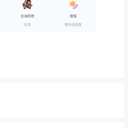
去油防晒
很强
化妆
紫外线强度