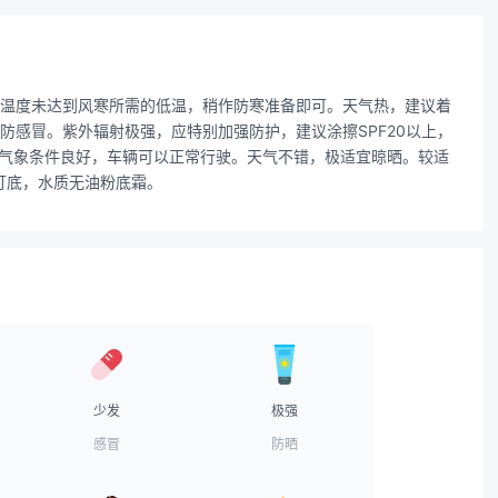
天温度未达到风寒所需的低温，稍作防寒准备即可。天气热，建议着
感冒。紫外辐射极强，应特别加强防护，建议涂擦SPF20以上，
通气象条件良好，车辆可以正常行驶。天气不错，极适宜晾晒。较适
打底，水质无油粉底霜。
少发
极强
感冒
防晒