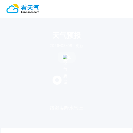
天气预报
2026-08-08 : 更新
0
°
级
湿度
降水
气压