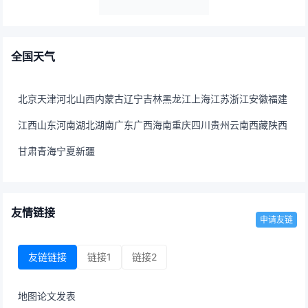
全国天气
北京
天津
河北
山西
内蒙古
辽宁
吉林
黑龙江
上海
江苏
浙江
安徽
福建
江西
山东
河南
湖北
湖南
广东
广西
海南
重庆
四川
贵州
云南
西藏
陕西
甘肃
青海
宁夏
新疆
友情链接
申请友链
友链链接
链接1
链接2
地图
论文发表