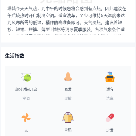
塔城今天天气热，到中午的时候您将会感到有点热，因此建议在
午后较热时开启制冷空调。适宜洗车，至少可维持5天温度未达
到风寒所需的低温，稍作防寒准备即可。天气炎热，建议着短
衫、短裙、短裤、薄型T恤衫等清凉夏季服装。各项气象条件适
宜，发生感冒几率较低。但请避免长期处于空调房间中，以防感
冒。紫外辐射极强，应特别加强防护，建议涂擦SPF20以上，
PA++的防晒护肤品，并随时补涂。气象条件对空气污染物稀释、
生活指数
扩散和清除无明显影响。天气较好，路面干燥，交通气象条件良
好，车辆可以正常行驶。天气不错，极适宜晾晒。较适合垂钓，
但天气稍热，会对垂钓产生一定的影响。酷暑炎炎，尽量避免在
上午10点至下午2点外出。天气炎热，用防脱水防晒指数高的化
妆品，少用粉底，常补粉。
部分时间开启
易发
适宜
空调
过敏
洗车
炎热
无
少发