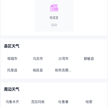
较适宜
运动
县区天气
塔城市
乌苏市
沙湾市
额敏县
托里县
裕民县
和布克赛尔县
周边天气
乌鲁木齐
克拉玛依
吐鲁番
哈密