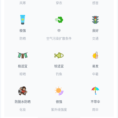
风寒
穿衣
感冒
极强
中
良好
防晒
空气污染扩散条件
交通
极适宜
较适宜
易发
晾晒
钓鱼
中暑
防脱水防晒
很强
不带伞
化妆
紫外线强度
雨伞