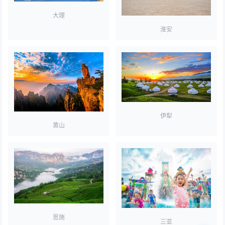
大理
淮安
伊犁
黄山
恩施
三亚