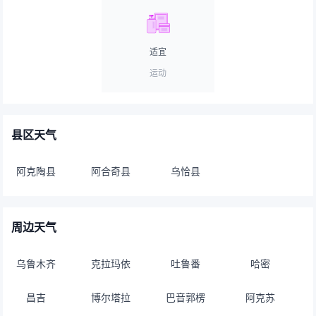
适宜
运动
县区天气
阿克陶县
阿合奇县
乌恰县
周边天气
乌鲁木齐
克拉玛依
吐鲁番
哈密
昌吉
博尔塔拉
巴音郭楞
阿克苏