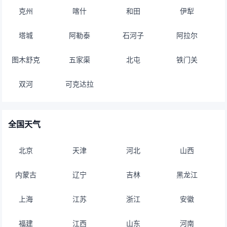
克州
喀什
和田
伊犁
塔城
阿勒泰
石河子
阿拉尔
图木舒克
五家渠
北屯
铁门关
双河
可克达拉
全国天气
北京
天津
河北
山西
内蒙古
辽宁
吉林
黑龙江
上海
江苏
浙江
安徽
福建
江西
山东
河南