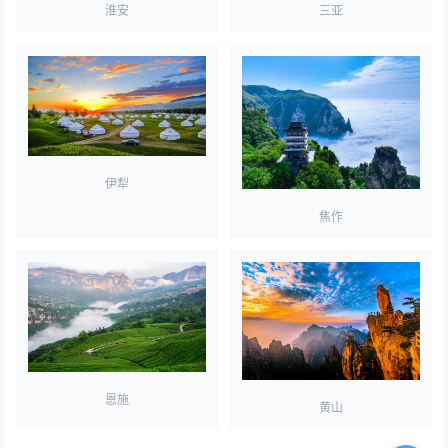
淮安
三亚
伊犁
焦作
恩施
黄山