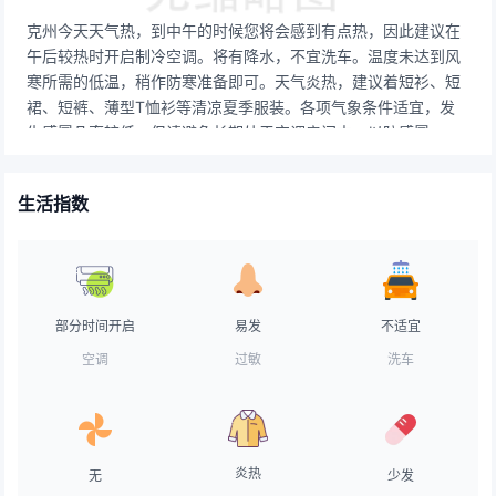
克州今天天气热，到中午的时候您将会感到有点热，因此建议在
午后较热时开启制冷空调。将有降水，不宜洗车。温度未达到风
寒所需的低温，稍作防寒准备即可。天气炎热，建议着短衫、短
裙、短裤、薄型T恤衫等清凉夏季服装。各项气象条件适宜，发
生感冒几率较低。但请避免长期处于空调房间中，以防感冒。属
中等强度紫外辐射天气，注意防护，建议涂擦SPF指数高于15，
PA+的防晒护肤品。气象条件对空气污染物稀释、扩散和清除无
生活指数
明显影响。天气较好，路面干燥，交通气象条件良好，车辆可以
正常行驶。天气不错，适宜晾晒。赶紧把久未见阳光的衣物搬出
来吸收一下太阳的味道吧！天气太热，不适合垂钓。炎炎夏日
里，出行尽量穿浅色或素色服装。天气较热，易出汗，建议使用
防脱水化妆品，少用粉底和胭脂，经常补粉。
部分时间开启
易发
不适宜
空调
过敏
洗车
炎热
无
少发