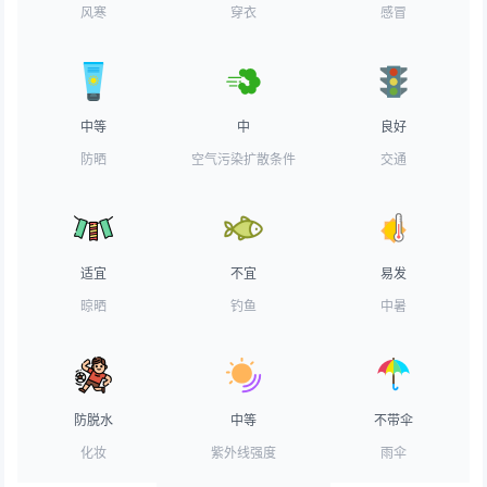
风寒
穿衣
感冒
中等
中
良好
防晒
空气污染扩散条件
交通
适宜
不宜
易发
晾晒
钓鱼
中暑
防脱水
中等
不带伞
化妆
紫外线强度
雨伞