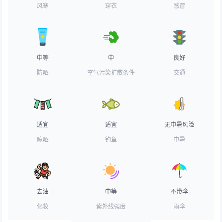
风寒
穿衣
感冒
中等
中
良好
防晒
空气污染扩散条件
交通
适宜
适宜
无中暑风险
晾晒
钓鱼
中暑
去油
中等
不带伞
化妆
紫外线强度
雨伞