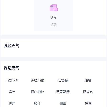
适宜
运动
县区天气
周边天气
乌鲁木齐
克拉玛依
吐鲁番
哈密
昌吉
博尔塔拉
巴音郭楞
阿克苏
克州
喀什
和田
伊犁