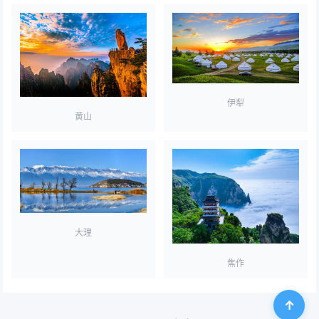
伊犁
黄山
大理
焦作