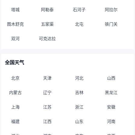
塔城
阿勒泰
石河子
阿拉尔
图木舒克
五家渠
北屯
铁门关
双河
可克达拉
全国天气
北京
天津
河北
山西
内蒙古
辽宁
吉林
黑龙江
上海
江苏
浙江
安徽
福建
江西
山东
河南