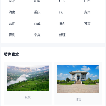
湖北
湖南
广东
广西
海南
重庆
四川
贵州
云南
西藏
陕西
甘肃
青海
宁夏
新疆
猜你喜欢
恩施
淮安