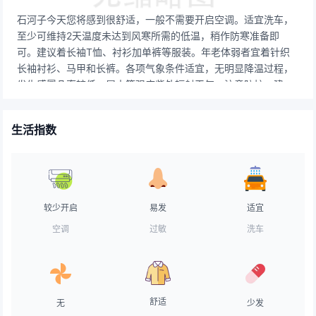
石河子今天您将感到很舒适，一般不需要开启空调。适宜洗车，
至少可维持2天温度未达到风寒所需的低温，稍作防寒准备即
可。建议着长袖T恤、衬衫加单裤等服装。年老体弱者宜着针织
长袖衬衫、马甲和长裤。各项气象条件适宜，无明显降温过程，
发生感冒几率较低。属中等强度紫外辐射天气，注意防护，建议
涂擦SPF指数高于15，PA+的防晒护肤品。气象条件对空气污染
物稀释、扩散和清除无明显影响。天气较好，路面干燥，交通气
生活指数
象条件良好，车辆可以正常行驶。天气不错，适宜晾晒。赶紧把
久未见阳光的衣物搬出来吸收一下太阳的味道吧！天气条件适宜
垂钓，愿您度过愉快的垂钓时光。天气舒适，令人神清气爽的一
天，不用担心中暑的困扰。天气较热，建议用露质面霜打底，水
质无油粉底霜，透明粉饼，粉质胭脂。
较少开启
易发
适宜
空调
过敏
洗车
舒适
无
少发