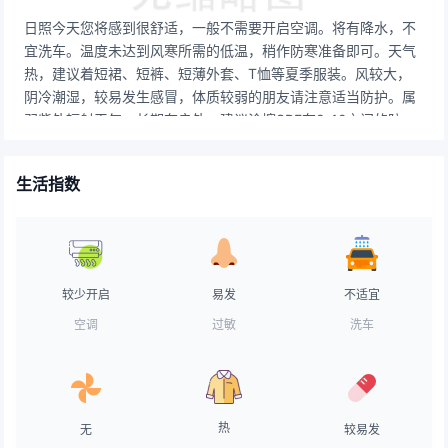
日照今天您将感到很舒适，一般不需要开启空调。将有降水，不
宜洗车。温度未达到风寒所需的低温，稍作防寒准备即可。天气
热，建议着短裙、短裤、短薄外套、T恤等夏季服装。风较大，
阴冷潮湿，较易发生感冒，体质较弱的朋友请注意适当防护。属
弱紫外辐射天气，长期在户外，建议涂擦SPF在8-12之间的防晒
护肤品。气象条件有利于空气污染物稀释、扩散和清除。有降
水，路面湿滑，刹车距离延长，事故易发期，注意车距，务必小
生活指数
心驾驶。有降水，不适宜晾晒。若需要晾晒，请在室内准备出充
足的空间。天气不好，有风，不适合垂钓。天气不热，在炎炎夏
日中十分难得，可以告别暑气漫漫啦~天气较热，建议用露质面
霜打底，水质无油粉底霜，透明粉饼，粉质胭脂。
较少开启
易发
不适宜
空调
过敏
洗车
热
无
较易发