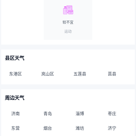
较不宜
运动
县区天气
东港区
岚山区
五莲县
莒县
周边天气
济南
青岛
淄博
枣庄
东营
烟台
潍坊
济宁