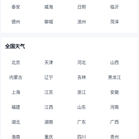
泰安
威海
日照
临沂
德州
聊城
滨州
菏泽
全国天气
北京
天津
河北
山西
内蒙古
辽宁
吉林
黑龙江
上海
江苏
浙江
安徽
福建
江西
山东
河南
湖北
湖南
广东
广西
海南
重庆
四川
贵州