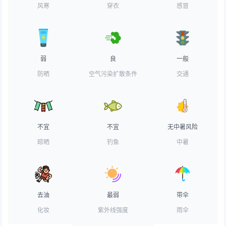
风寒
穿衣
感冒
弱
良
一般
防晒
空气污染扩散条件
交通
不宜
不宜
无中暑风险
晾晒
钓鱼
中暑
去油
最弱
带伞
化妆
紫外线强度
雨伞