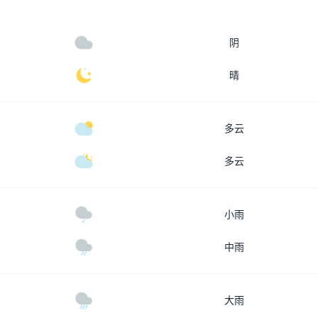
阴
晴
多云
多云
小雨
中雨
大雨