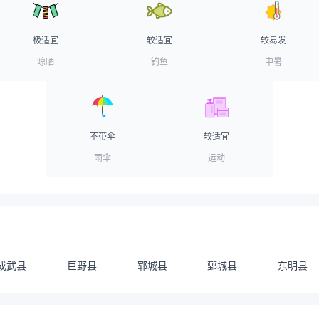
极适宜
较适宜
较易发
晾晒
钓鱼
中暑
不带伞
较适宜
雨伞
运动
成武县
巨野县
郓城县
鄄城县
东明县