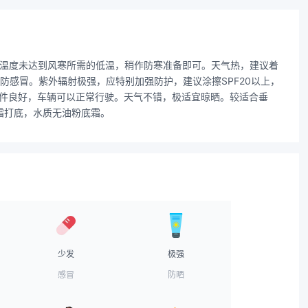
天温度未达到风寒所需的低温，稍作防寒准备即可。天气热，建议着
感冒。紫外辐射极强，应特别加强防护，建议涂擦SPF20以上，
条件良好，车辆可以正常行驶。天气不错，极适宜晾晒。较适合垂
霜打底，水质无油粉底霜。
少发
极强
感冒
防晒