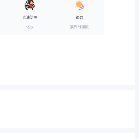
去油防晒
很强
化妆
紫外线强度