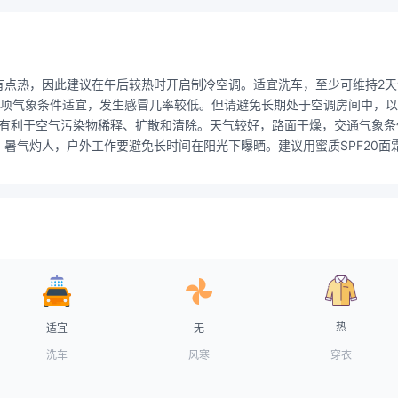
有点热，因此建议在午后较热时开启制冷空调。适宜洗车，至少可维持2
项气象条件适宜，发生感冒几率较低。但请避免长期处于空调房间中，以防
条件有利于空气污染物稀释、扩散和清除。天气较好，路面干燥，交通气象
暑气灼人，户外工作要避免长时间在阳光下曝晒。建议用蜜质SPF20面
热
适宜
无
洗车
风寒
穿衣