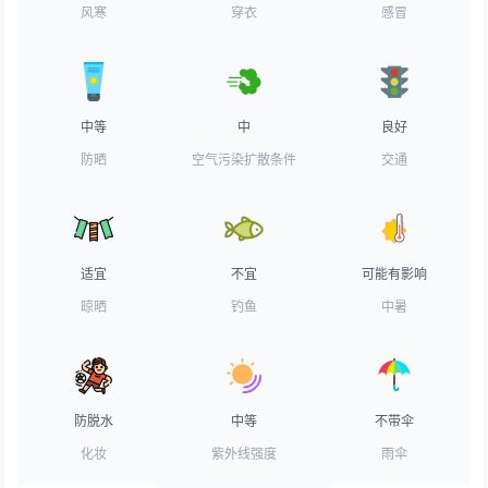
风寒
穿衣
感冒
中等
中
良好
防晒
空气污染扩散条件
交通
适宜
不宜
可能有影响
晾晒
钓鱼
中暑
防脱水
中等
不带伞
化妆
紫外线强度
雨伞