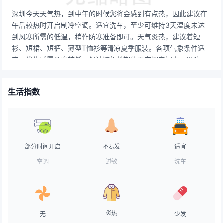
深圳今天天气热，到中午的时候您将会感到有点热，因此建议在
午后较热时开启制冷空调。适宜洗车，至少可维持3天温度未达
到风寒所需的低温，稍作防寒准备即可。天气炎热，建议着短
衫、短裙、短裤、薄型T恤衫等清凉夏季服装。各项气象条件适
宜，发生感冒几率较低。但请避免长期处于空调房间中，以防感
冒。属中等强度紫外辐射天气，注意防护，建议涂擦SPF指数高
于15，PA+的防晒护肤品。气象条件对空气污染物稀释、扩散和
生活指数
清除无明显影响。天气较好，路面干燥，交通气象条件良好，车
辆可以正常行驶。天气不错，适宜晾晒。赶紧把久未见阳光的衣
物搬出来吸收一下太阳的味道吧！天气太热，不适合垂钓。中暑
等级不高，但体质较弱者可能中暑，注意适时通风，保证环境温
度舒适。天气较热，易出汗，建议使用防脱水化妆品，少用粉底
部分时间开启
不易发
适宜
和胭脂，经常补粉。
空调
过敏
洗车
炎热
无
少发