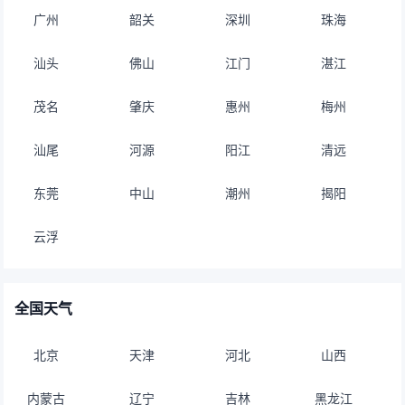
广州
韶关
深圳
珠海
汕头
佛山
江门
湛江
茂名
肇庆
惠州
梅州
汕尾
河源
阳江
清远
东莞
中山
潮州
揭阳
云浮
全国天气
北京
天津
河北
山西
内蒙古
辽宁
吉林
黑龙江