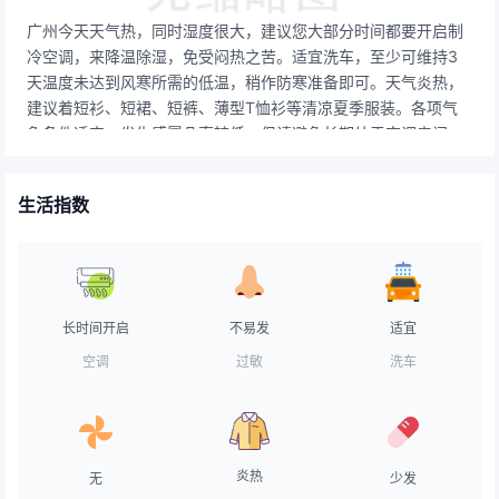
广州今天天气热，同时湿度很大，建议您大部分时间都要开启制
冷空调，来降温除湿，免受闷热之苦。适宜洗车，至少可维持3
天温度未达到风寒所需的低温，稍作防寒准备即可。天气炎热，
建议着短衫、短裙、短裤、薄型T恤衫等清凉夏季服装。各项气
象条件适宜，发生感冒几率较低。但请避免长期处于空调房间
中，以防感冒。紫外辐射极强，应特别加强防护，建议涂擦
SPF20以上，PA++的防晒护肤品，并随时补涂。气象条件对空
生活指数
气污染物稀释、扩散和清除无明显影响。天气较好，路面干燥，
交通气象条件良好，车辆可以正常行驶。天气不错，极适宜晾
晒。天气太热，不适合垂钓。桑拿天里，食物容易变质腐烂，注
意饮食安全，避免食物中毒。天气炎热，用防脱水防晒指数高的
化妆品，少用粉底，常补粉。
长时间开启
不易发
适宜
空调
过敏
洗车
炎热
无
少发