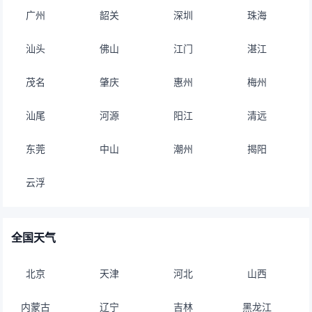
广州
韶关
深圳
珠海
汕头
佛山
江门
湛江
茂名
肇庆
惠州
梅州
汕尾
河源
阳江
清远
东莞
中山
潮州
揭阳
云浮
全国天气
北京
天津
河北
山西
内蒙古
辽宁
吉林
黑龙江