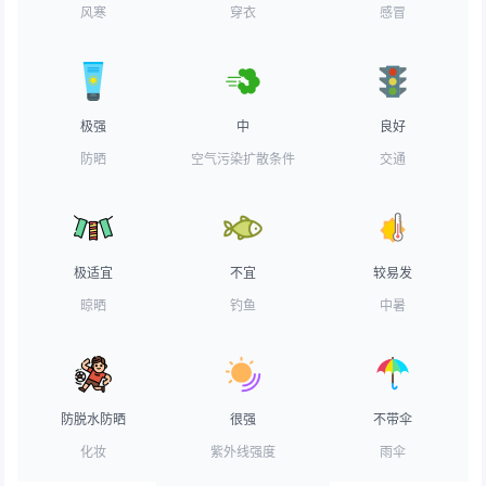
风寒
穿衣
感冒
极强
中
良好
防晒
空气污染扩散条件
交通
极适宜
不宜
较易发
晾晒
钓鱼
中暑
防脱水防晒
很强
不带伞
化妆
紫外线强度
雨伞