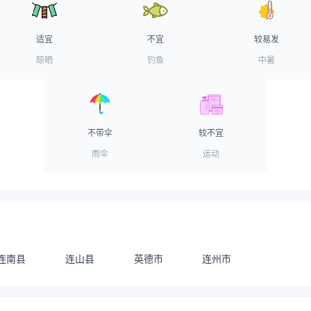
适宜
不宜
较易发
晾晒
钓鱼
中暑
不带伞
较不宜
雨伞
运动
连南县
连山县
英德市
连州市