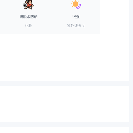
防脱水防晒
很强
化妆
紫外线强度