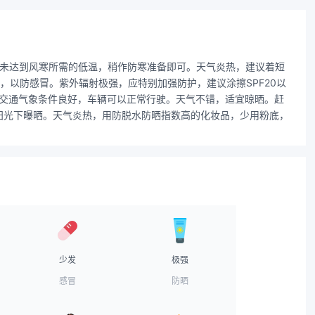
度未达到风寒所需的低温，稍作防寒准备即可。天气炎热，建议着短
以防感冒。紫外辐射极强，应特别加强防护，建议涂擦SPF20以
，交通气象条件良好，车辆可以正常行驶。天气不错，适宜晾晒。赶
阳光下曝晒。天气炎热，用防脱水防晒指数高的化妆品，少用粉底，
少发
极强
感冒
防晒