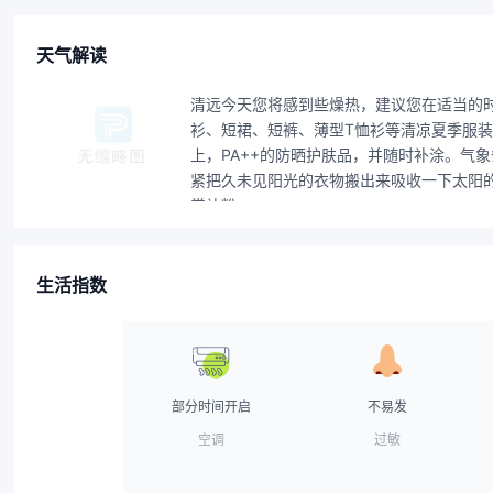
天气解读
清远今天您将感到些燥热，建议您在适当的
衫、短裙、短裤、薄型T恤衫等清凉夏季服装
上，PA++的防晒护肤品，并随时补涂。
紧把久未见阳光的衣物搬出来吸收一下太阳
常补粉。
生活指数
部分时间开启
不易发
空调
过敏