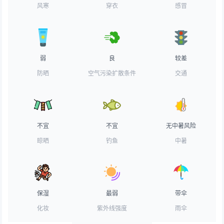
风寒
穿衣
感冒
弱
良
较差
防晒
空气污染扩散条件
交通
不宜
不宜
无中暑风险
晾晒
钓鱼
中暑
保湿
最弱
带伞
化妆
紫外线强度
雨伞