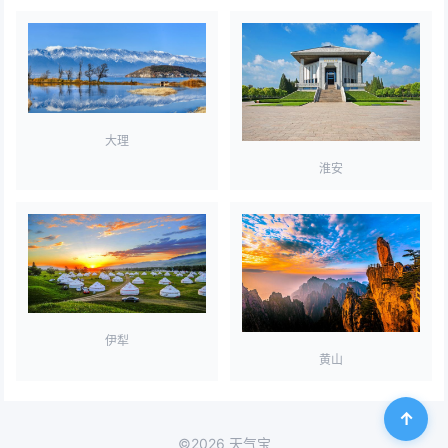
大理
淮安
伊犁
黄山
©2026 天气宝