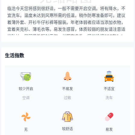
临沧今天您将感到很舒适，一般不需要开启空调。将有降水，不
宜洗车。温度未达到风寒所需的低温，稍作防寒准备即可。建议
着薄外套、开衫牛仔衫裤等服装。年老体弱者应适当添加衣物，
宜着夹克衫、薄毛衣等。易发生感冒，体质较弱的朋友请注意适
当防护。属弱紫外辐射天气，长期在户外，建议涂擦SPF在8-12
之间的防晒护肤品。气象条件有利于空气污染物稀释、扩散和清
除。有降水，路面比较湿滑，能见度一般，交通气象条件较差，
生活指数
事故高发期，车辆应低速行驶。有降水，不适宜晾晒。若需要晾
晒，请在室内准备出充足的空间。天气不好，不适合垂钓。天气
不热，在炎炎夏日中十分难得，可以告别暑气漫漫啦~风力不
大，建议用中性保湿型霜类化妆品，无需选用防晒化妆品。
较少开启
不易发
不适宜
空调
过敏
洗车
较舒适
无
易发