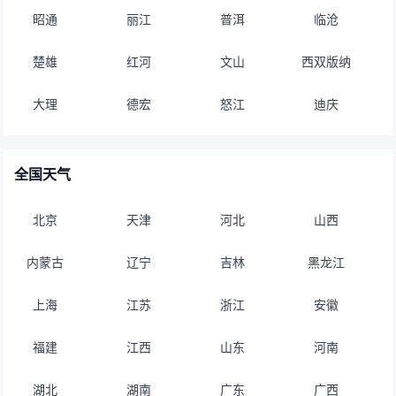
昭通
丽江
普洱
临沧
楚雄
红河
文山
西双版纳
大理
德宏
怒江
迪庆
全国天气
北京
天津
河北
山西
内蒙古
辽宁
吉林
黑龙江
上海
江苏
浙江
安徽
福建
江西
山东
河南
湖北
湖南
广东
广西