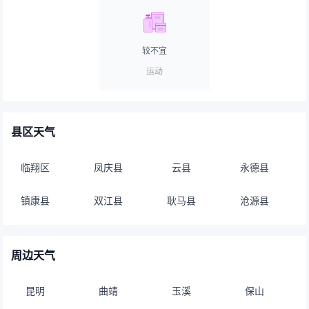
较不宜
运动
县区天气
临翔区
凤庆县
云县
永德县
镇康县
双江县
耿马县
沧源县
周边天气
昆明
曲靖
玉溪
保山