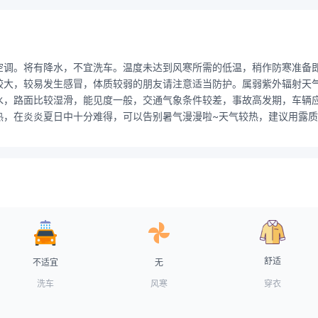
空调。将有降水，不宜洗车。温度未达到风寒所需的低温，稍作防寒准备
大，较易发生感冒，体质较弱的朋友请注意适当防护。属弱紫外辐射天气，
水，路面比较湿滑，能见度一般，交通气象条件较差，事故高发期，车辆
热，在炎炎夏日中十分难得，可以告别暑气漫漫啦~天气较热，建议用露
舒适
不适宜
无
洗车
风寒
穿衣