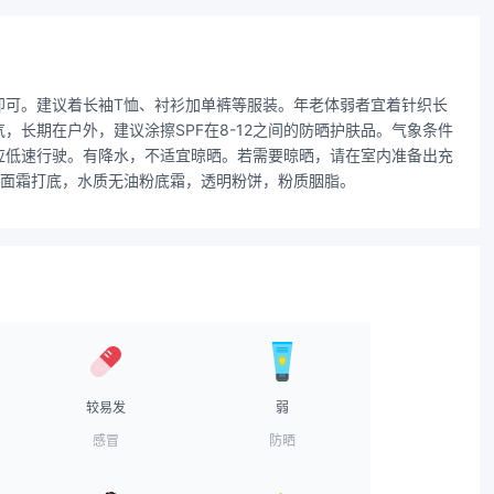
即可。建议着长袖T恤、衬衫加单裤等服装。年老体弱者宜着针织长
长期在户外，建议涂擦SPF在8-12之间的防晒护肤品。气象条件
应低速行驶。有降水，不适宜晾晒。若需要晾晒，请在室内准备出充
质面霜打底，水质无油粉底霜，透明粉饼，粉质胭脂。
较易发
弱
感冒
防晒