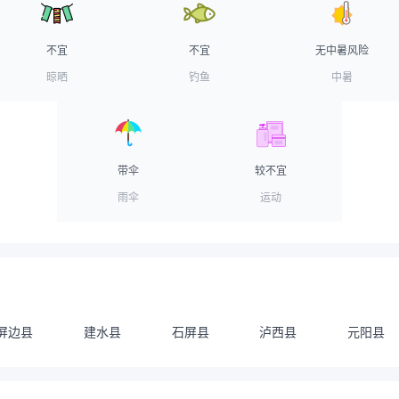
不宜
不宜
无中暑风险
晾晒
钓鱼
中暑
带伞
较不宜
雨伞
运动
屏边县
建水县
石屏县
泸西县
元阳县