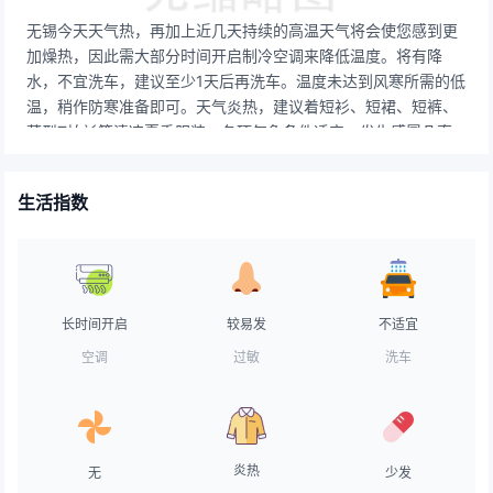
无锡今天天气热，再加上近几天持续的高温天气将会使您感到更
加燥热，因此需大部分时间开启制冷空调来降低温度。将有降
水，不宜洗车，建议至少1天后再洗车。温度未达到风寒所需的低
温，稍作防寒准备即可。天气炎热，建议着短衫、短裙、短裤、
薄型T恤衫等清凉夏季服装。各项气象条件适宜，发生感冒几率
较低。但请避免长期处于空调房间中，以防感冒。属弱紫外辐射
天气，长期在户外，建议涂擦SPF在8-12之间的防晒护肤品。气
生活指数
象条件有利于空气污染物稀释、扩散和清除。有降水，路面湿
滑，刹车距离延长，事故易发期，注意车距，务必小心驾驶。有
降水，不适宜晾晒。若需要晾晒，请在室内准备出充足的空间。
天气不好，有风，不适合垂钓。天气舒适，令人神清气爽的一
天，不用担心中暑的困扰。天气较热，易出汗，建议使用防脱水
长时间开启
较易发
不适宜
化妆品，少用粉底和胭脂，经常补粉。
空调
过敏
洗车
炎热
无
少发