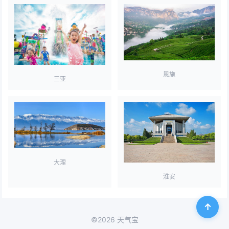
恩施
三亚
大理
淮安
©2026 天气宝