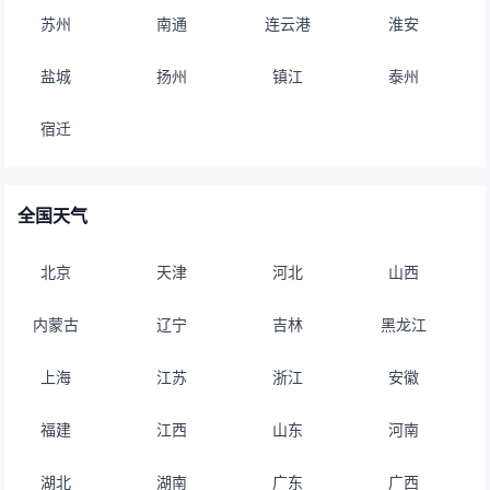
苏州
南通
连云港
淮安
盐城
扬州
镇江
泰州
宿迁
全国天气
北京
天津
河北
山西
内蒙古
辽宁
吉林
黑龙江
上海
江苏
浙江
安徽
福建
江西
山东
河南
湖北
湖南
广东
广西