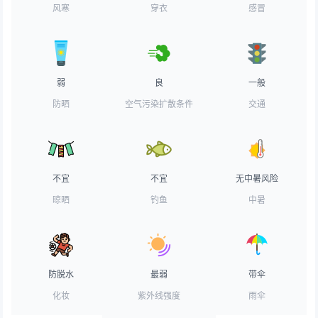
风寒
穿衣
感冒
弱
良
一般
防晒
空气污染扩散条件
交通
不宜
不宜
无中暑风险
晾晒
钓鱼
中暑
防脱水
最弱
带伞
化妆
紫外线强度
雨伞