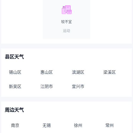
较不宜
运动
县区天气
锡山区
惠山区
滨湖区
梁溪区
新吴区
江阴市
宜兴市
周边天气
南京
无锡
徐州
常州