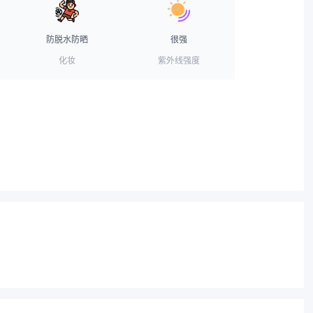
防脱水防晒
很强
化妆
紫外线强度