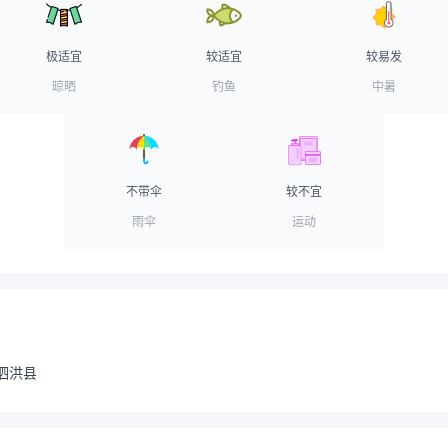
极适宜
较适宜
较易发
晾晒
钓鱼
中暑
不带伞
较不宜
雨伞
运动
泗洪县