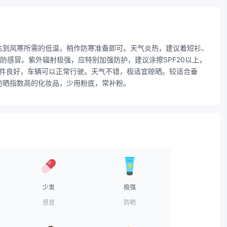
达到风寒所需的低温，稍作防寒准备即可。天气炎热，建议着短衫、
感冒。紫外辐射极强，应特别加强防护，建议涂擦SPF20以上，
条件良好，车辆可以正常行驶。天气不错，极适宜晾晒。较适合垂
防晒指数高的化妆品，少用粉底，常补粉。
少发
极强
感冒
防晒