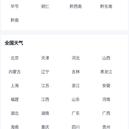
毕节
铜仁
黔西南
黔东南
黔南
全国天气
北京
天津
河北
山西
内蒙古
辽宁
吉林
黑龙江
上海
江苏
浙江
安徽
福建
江西
山东
河南
湖北
湖南
广东
广西
海南
重庆
四川
贵州