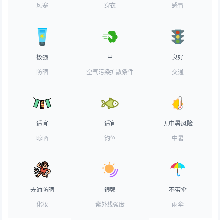
风寒
穿衣
感冒
极强
中
良好
防晒
空气污染扩散条件
交通
适宜
适宜
无中暑风险
晾晒
钓鱼
中暑
去油防晒
很强
不带伞
化妆
紫外线强度
雨伞