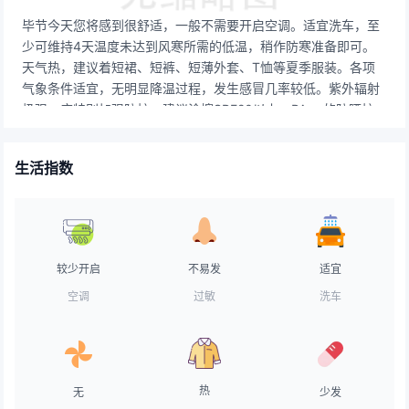
毕节今天您将感到很舒适，一般不需要开启空调。适宜洗车，至
少可维持4天温度未达到风寒所需的低温，稍作防寒准备即可。
天气热，建议着短裙、短裤、短薄外套、T恤等夏季服装。各项
气象条件适宜，无明显降温过程，发生感冒几率较低。紫外辐射
极强，应特别加强防护，建议涂擦SPF20以上，PA++的防晒护
肤品，并随时补涂。气象条件对空气污染物稀释、扩散和清除无
明显影响。天气较好，路面干燥，交通气象条件良好，车辆可以
生活指数
正常行驶。天气不错，适宜晾晒。赶紧把久未见阳光的衣物搬出
来吸收一下太阳的味道吧！天气条件适宜垂钓，愿您度过愉快的
垂钓时光。天气舒适，令人神清气爽的一天，不用担心中暑的困
扰。建议用蜜质SPF20面霜打底，水质无油粉底霜。
较少开启
不易发
适宜
空调
过敏
洗车
热
无
少发