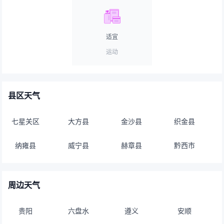
适宜
运动
县区天气
七星关区
大方县
金沙县
织金县
纳雍县
威宁县
赫章县
黔西市
周边天气
贵阳
六盘水
遵义
安顺