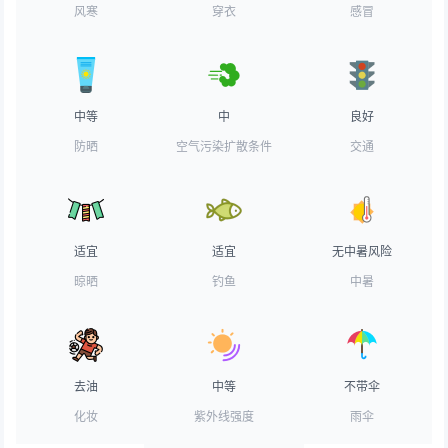
风寒
穿衣
感冒
中等
中
良好
防晒
空气污染扩散条件
交通
适宜
适宜
无中暑风险
晾晒
钓鱼
中暑
去油
中等
不带伞
化妆
紫外线强度
雨伞