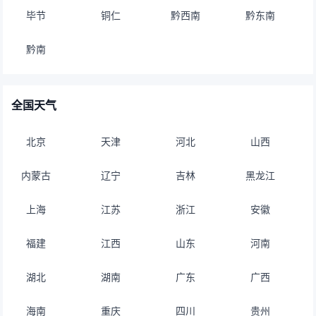
毕节
铜仁
黔西南
黔东南
黔南
全国天气
北京
天津
河北
山西
内蒙古
辽宁
吉林
黑龙江
上海
江苏
浙江
安徽
福建
江西
山东
河南
湖北
湖南
广东
广西
海南
重庆
四川
贵州