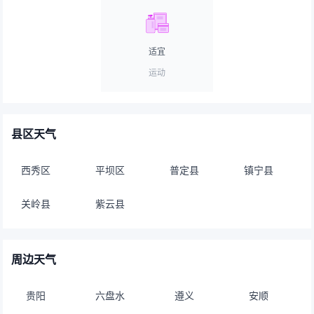
适宜
运动
县区天气
西秀区
平坝区
普定县
镇宁县
关岭县
紫云县
周边天气
贵阳
六盘水
遵义
安顺