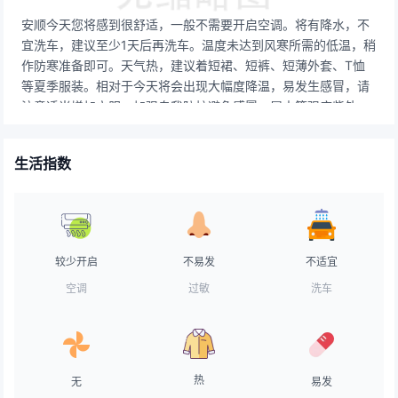
安顺今天您将感到很舒适，一般不需要开启空调。将有降水，不
宜洗车，建议至少1天后再洗车。温度未达到风寒所需的低温，稍
作防寒准备即可。天气热，建议着短裙、短裤、短薄外套、T恤
等夏季服装。相对于今天将会出现大幅度降温，易发生感冒，请
注意适当增加衣服，加强自我防护避免感冒。属中等强度紫外辐
射天气，注意防护，建议涂擦SPF指数高于15，PA+的防晒护肤
品。气象条件对空气污染物稀释、扩散和清除无明显影响。天气
生活指数
较好，路面干燥，交通气象条件良好，车辆可以正常行驶。天气
不错，适宜晾晒。赶紧把久未见阳光的衣物搬出来吸收一下太阳
的味道吧！天气条件适宜垂钓，愿您度过愉快的垂钓时光。天气
不热，在炎炎夏日中十分难得，可以告别暑气漫漫啦~天气较
热，建议用露质面霜打底，水质无油粉底霜，透明粉饼，粉质胭
较少开启
不易发
不适宜
脂。
空调
过敏
洗车
热
无
易发