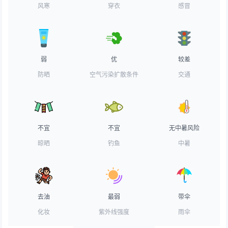
风寒
穿衣
感冒
弱
优
较差
防晒
空气污染扩散条件
交通
不宜
不宜
无中暑风险
晾晒
钓鱼
中暑
去油
最弱
带伞
化妆
紫外线强度
雨伞