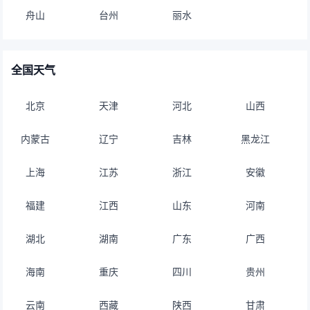
舟山
台州
丽水
全国天气
北京
天津
河北
山西
内蒙古
辽宁
吉林
黑龙江
上海
江苏
浙江
安徽
福建
江西
山东
河南
湖北
湖南
广东
广西
海南
重庆
四川
贵州
云南
西藏
陕西
甘肃