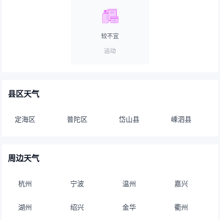
较不宜
运动
县区天气
定海区
普陀区
岱山县
嵊泗县
周边天气
杭州
宁波
温州
嘉兴
湖州
绍兴
金华
衢州