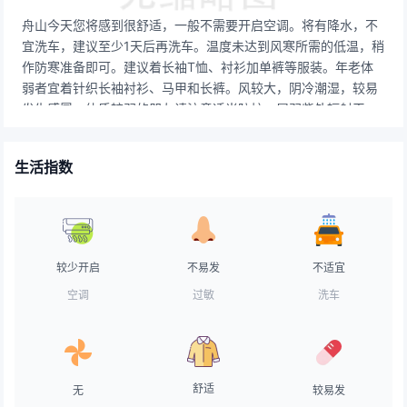
舟山今天您将感到很舒适，一般不需要开启空调。将有降水，不
宜洗车，建议至少1天后再洗车。温度未达到风寒所需的低温，稍
作防寒准备即可。建议着长袖T恤、衬衫加单裤等服装。年老体
弱者宜着针织长袖衬衫、马甲和长裤。风较大，阴冷潮湿，较易
发生感冒，体质较弱的朋友请注意适当防护。属弱紫外辐射天
气，长期在户外，建议涂擦SPF在8-12之间的防晒护肤品。气象
条件非常有利于空气污染物稀释、扩散和清除。有较强降水，路
生活指数
面比较湿滑，能见度一般，交通气象条件较差，事故高发期，车
辆应低速行驶。有较强降水，不适宜晾晒。若需要晾晒，请在室
内准备出充足的空间。风力太大，不适合垂钓。天气舒适，令人
神清气爽的一天，不用担心中暑的困扰。天气较热，建议用露质
面霜打底，水质无油粉底霜，透明粉饼，粉质胭脂。
较少开启
不易发
不适宜
空调
过敏
洗车
舒适
无
较易发