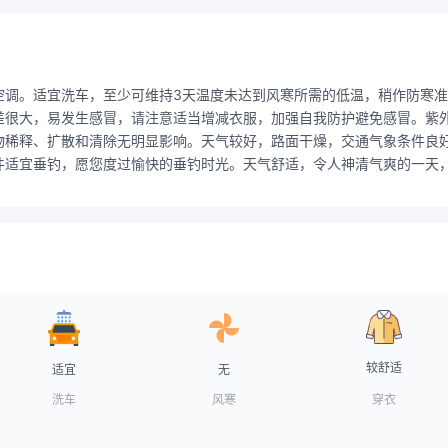
空调。适宜洗车，至少可维持3天温度未达到风寒所需的低温，稍作防寒
很大，易发生感冒，请注意适当增减衣服，加强自我防护避免感冒。紫外辐
物稀释、扩散和清除无明显影响。天气较好，路面干燥，交通气象条件良
适宜垂钓，愿您度过愉快的垂钓时光。天气舒适，令人神清气爽的一天，
较舒适
适宜
无
洗车
风寒
穿衣