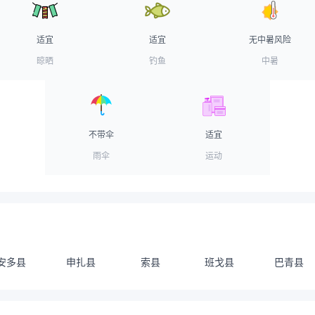
适宜
适宜
无中暑风险
晾晒
钓鱼
中暑
不带伞
适宜
雨伞
运动
安多县
申扎县
索县
班戈县
巴青县