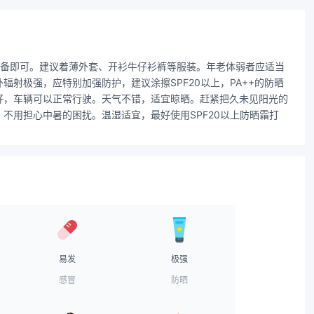
准备即可。建议着薄外套、开衫牛仔衫裤等服装。年老体弱者应适当
射极强，应特别加强防护，建议涂擦SPF20以上，PA++的防晒
好，车辆可以正常行驶。天气不错，适宜晾晒。赶紧把久未见阳光的
不用担心中暑的困扰。温湿适宜，最好使用SPF20以上防晒霜打
易发
极强
感冒
防晒