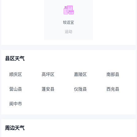
较适宜
运动
县区天气
顺庆区
高坪区
嘉陵区
南部县
营山县
蓬安县
仪陇县
西充县
阆中市
周边天气