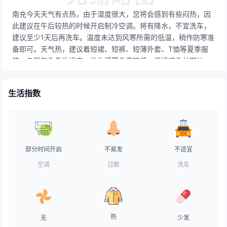
南充今天天气有点热，由于湿度很大，您将会感到有些闷热，因
此建议在午后较热的时候开启制冷空调。将有降水，不宜洗车，
建议至少1天后再洗车。温度未达到风寒所需的低温，稍作防寒准
备即可。天气热，建议着短裙、短裤、短薄外套、T恤等夏季服
装。各项气象条件适宜，发生感冒几率较低。但请避免长期处于
空调房间中，以防感冒。属强紫外辐射天气，应加强防护，建议
涂擦SPF在15-20之间，PA++的防晒护肤品。气象条件对空气污
生活指数
染物稀释、扩散和清除无明显影响。天气较好，路面干燥，交通
气象条件良好，车辆可以正常行驶。天气不错，适宜晾晒。赶紧
把久未见阳光的衣物搬出来吸收一下太阳的味道吧！较适合垂
钓，但天气稍热，会对垂钓产生一定的影响。天气舒适，对易中
暑人群来说非常友善。建议用蜜质SPF15以上面霜打底，水质无
部分时间开启
不易发
不适宜
油粉底霜。
空调
过敏
洗车
热
无
少发