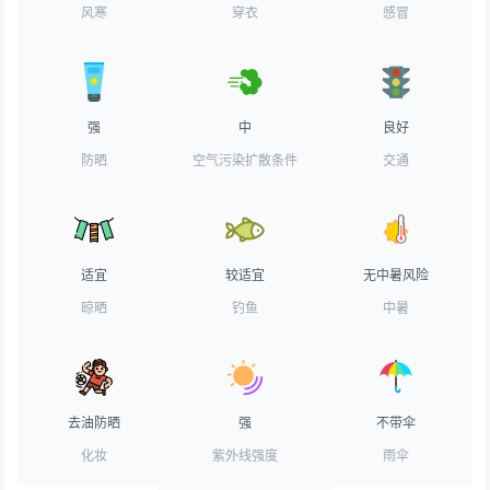
风寒
穿衣
感冒
强
中
良好
防晒
空气污染扩散条件
交通
适宜
较适宜
无中暑风险
晾晒
钓鱼
中暑
去油防晒
强
不带伞
化妆
紫外线强度
雨伞