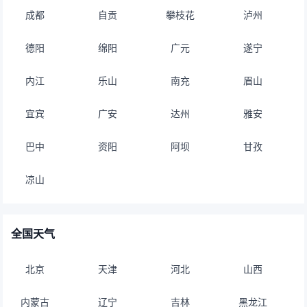
成都
自贡
攀枝花
泸州
德阳
绵阳
广元
遂宁
内江
乐山
南充
眉山
宜宾
广安
达州
雅安
巴中
资阳
阿坝
甘孜
凉山
全国天气
北京
天津
河北
山西
内蒙古
辽宁
吉林
黑龙江