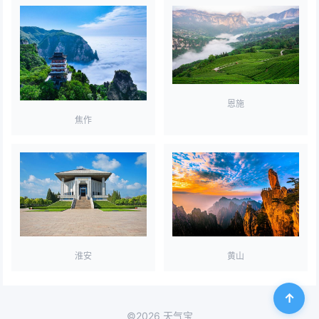
恩施
焦作
淮安
黄山
©2026 天气宝