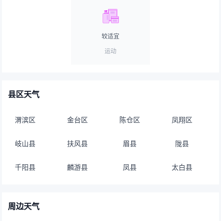
较适宜
运动
县区天气
渭滨区
金台区
陈仓区
凤翔区
岐山县
扶风县
眉县
陇县
千阳县
麟游县
凤县
太白县
周边天气