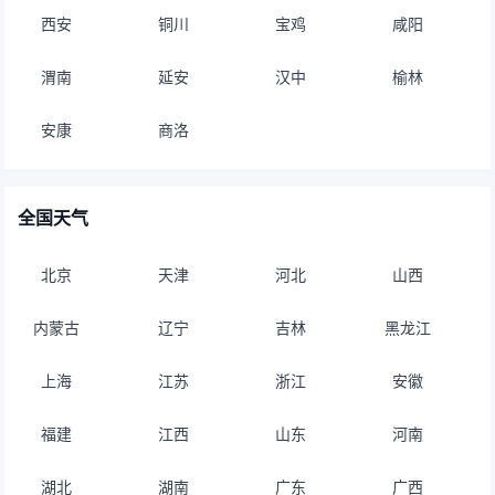
西安
铜川
宝鸡
咸阳
渭南
延安
汉中
榆林
安康
商洛
全国天气
北京
天津
河北
山西
内蒙古
辽宁
吉林
黑龙江
上海
江苏
浙江
安徽
福建
江西
山东
河南
湖北
湖南
广东
广西