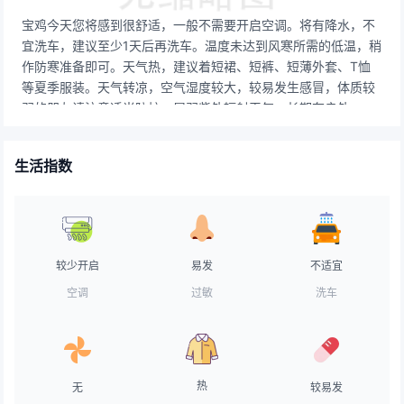
宝鸡今天您将感到很舒适，一般不需要开启空调。将有降水，不
宜洗车，建议至少1天后再洗车。温度未达到风寒所需的低温，稍
作防寒准备即可。天气热，建议着短裙、短裤、短薄外套、T恤
等夏季服装。天气转凉，空气湿度较大，较易发生感冒，体质较
弱的朋友请注意适当防护。属弱紫外辐射天气，长期在户外，建
议涂擦SPF在8-12之间的防晒护肤品。气象条件较不利于空气污
染物稀释、扩散和清除。阴天，路面干燥，交通气象条件良好，
生活指数
车辆可以正常行驶。天气阴沉，不利于水分的迅速蒸发，不太适
宜晾晒。若需要晾晒，请尽量选择通风的地点。较适合垂钓，但
天气稍热，会对垂钓产生一定的影响。天气舒适，对易中暑人群
来说非常友善。天气较热，建议用露质面霜打底，水质无油粉底
霜，透明粉饼，粉质胭脂。
较少开启
易发
不适宜
空调
过敏
洗车
热
无
较易发