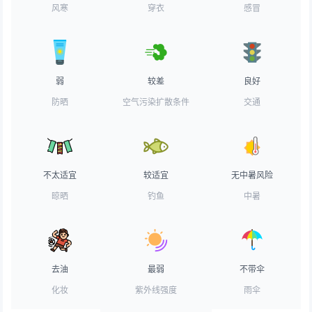
风寒
穿衣
感冒
弱
较差
良好
防晒
空气污染扩散条件
交通
不太适宜
较适宜
无中暑风险
晾晒
钓鱼
中暑
去油
最弱
不带伞
化妆
紫外线强度
雨伞