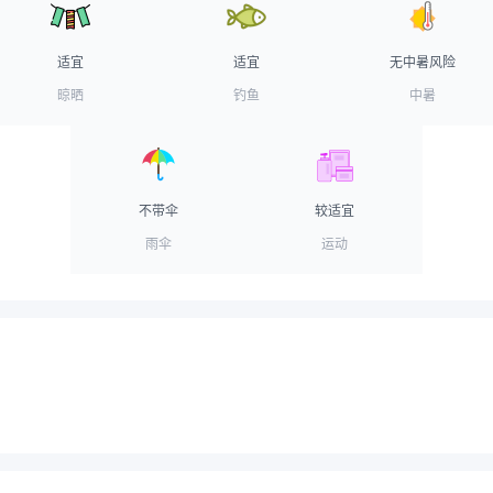
适宜
适宜
无中暑风险
晾晒
钓鱼
中暑
不带伞
较适宜
雨伞
运动