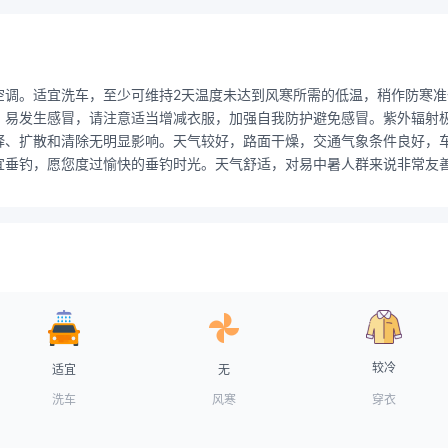
空调。适宜洗车，至少可维持2天温度未达到风寒所需的低温，稍作防寒
易发生感冒，请注意适当增减衣服，加强自我防护避免感冒。紫外辐射极强
释、扩散和清除无明显影响。天气较好，路面干燥，交通气象条件良好，
垂钓，愿您度过愉快的垂钓时光。天气舒适，对易中暑人群来说非常友善
较冷
适宜
无
洗车
风寒
穿衣