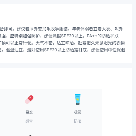
准备即可。建议着厚外套加毛衣等服装。年老体弱者宜着大衣、呢外
，应特别加强防护，建议涂擦SPF20以上，PA++的防晒护肤
车辆可以正常行驶。天气不错，适宜晾晒。赶紧把久未见阳光的衣物
。温湿适宜，最好使用SPF20以上防晒霜打底，建议使用中性保湿
易发
极强
感冒
防晒