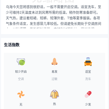
乌海今天您将感到很舒适，一般不需要开启空调。适宜洗车，至
少可维持2天温度未达到风寒所需的低温，稍作防寒准备即可。
天气热，建议着短裙、短裤、短薄外套、T恤等夏季服装。各项
气象条件适宜，发生感冒几率较低。但请避免长期处于空调房间
中，以防感冒。紫外辐射极强，应特别加强防护，建议涂擦
SPF20以上，PA++的防晒护肤品，并随时补涂。气象条件有利
于空气污染物稀释、扩散和清除。天气较好，路面干燥，交通气
生活指数
象条件良好，车辆可以正常行驶。天气不错，适宜晾晒。赶紧把
久未见阳光的衣物搬出来吸收一下太阳的味道吧！较适合垂钓，
但风力稍大，会对垂钓产生一定的影响。天气舒适，令人神清气
爽的一天，不用担心中暑的困扰。建议用蜜质SPF20面霜打底，
水质无油粉底霜。
较少开启
易发
适宜
空调
过敏
洗车
热
无
少发