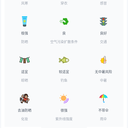
风寒
穿衣
感冒
极强
良
良好
防晒
空气污染扩散条件
交通
适宜
较适宜
无中暑风险
晾晒
钓鱼
中暑
去油防晒
很强
不带伞
化妆
紫外线强度
雨伞