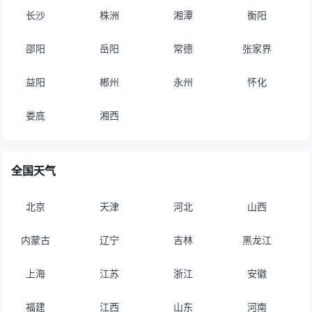
长沙
株洲
湘潭
衡阳
邵阳
岳阳
常德
张家界
益阳
郴州
永州
怀化
娄底
湘西
全国天气
北京
天津
河北
山西
内蒙古
辽宁
吉林
黑龙江
上海
江苏
浙江
安徽
福建
江西
山东
河南