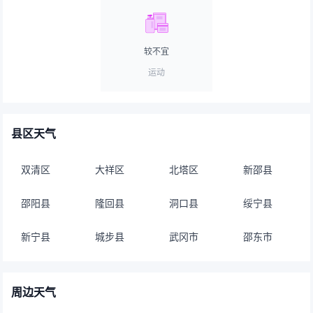
较不宜
运动
县区天气
双清区
大祥区
北塔区
新邵县
邵阳县
隆回县
洞口县
绥宁县
新宁县
城步县
武冈市
邵东市
周边天气