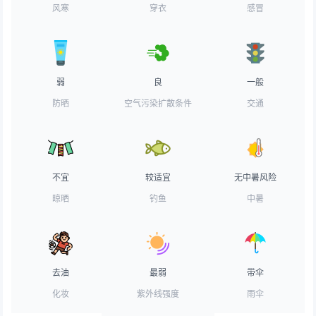
风寒
穿衣
感冒
弱
良
一般
防晒
空气污染扩散条件
交通
不宜
较适宜
无中暑风险
晾晒
钓鱼
中暑
去油
最弱
带伞
化妆
紫外线强度
雨伞