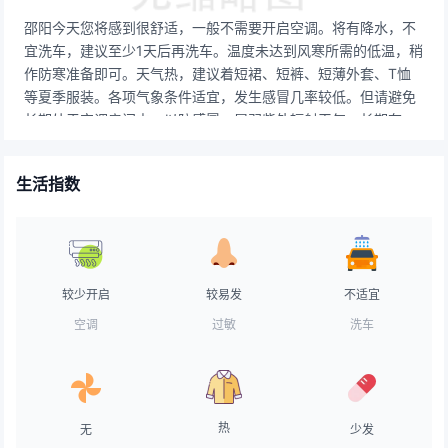
邵阳今天您将感到很舒适，一般不需要开启空调。将有降水，不
宜洗车，建议至少1天后再洗车。温度未达到风寒所需的低温，稍
作防寒准备即可。天气热，建议着短裙、短裤、短薄外套、T恤
等夏季服装。各项气象条件适宜，发生感冒几率较低。但请避免
长期处于空调房间中，以防感冒。属弱紫外辐射天气，长期在户
外，建议涂擦SPF在8-12之间的防晒护肤品。气象条件有利于空
气污染物稀释、扩散和清除。有降水，路面湿滑，刹车距离延
生活指数
长，事故易发期，注意车距，务必小心驾驶。有降水，不适宜晾
晒。若需要晾晒，请在室内准备出充足的空间。较适合垂钓，但
天气稍热，会对垂钓产生一定的影响。天气舒适，对易中暑人群
来说非常友善。天气较热，建议用露质面霜打底，水质无油粉底
霜，透明粉饼，粉质胭脂。
较少开启
较易发
不适宜
空调
过敏
洗车
热
无
少发