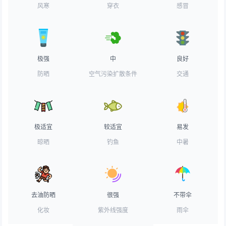
风寒
穿衣
感冒
极强
中
良好
防晒
空气污染扩散条件
交通
极适宜
较适宜
易发
晾晒
钓鱼
中暑
去油防晒
很强
不带伞
化妆
紫外线强度
雨伞