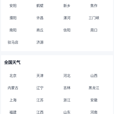
安阳
鹤壁
新乡
焦作
濮阳
许昌
漯河
三门峡
南阳
商丘
信阳
周口
驻马店
济源
全国天气
北京
天津
河北
山西
内蒙古
辽宁
吉林
黑龙江
上海
江苏
浙江
安徽
福建
江西
山东
河南