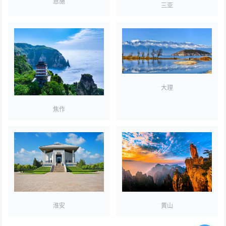
恩施
三亚
大理
焦作
淮安
黄山