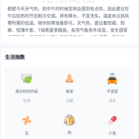
鹤壁今天天气热，到中午的时候您将会感到有点热，因此建议在
午后较热时开启制冷空调。将有降水，不宜洗车。温度未达到风
寒所需的低温，稍作防寒准备即可。天气热，建议着短裙、短
裤、短薄外套、T恤等夏季服装。各项气象条件适宜，发生感冒
几率较低。但请避免长期处于空调房间中，以防感冒。紫外辐射
极强，应特别加强防护，建议涂擦SPF20以上，PA++的防晒护
肤品，并随时补涂。气象条件对空气污染物稀释、扩散和清除无
生活指数
明显影响。天气较好，路面干燥，交通气象条件良好，车辆可以
正常行驶。天气不错，极适宜晾晒。较适合垂钓，但天气稍热，
会对垂钓产生一定的影响。长时间户外工作的你要适当调整作业
时间，备好遮阳设施，及时补充盐分。建议用蜜质SPF20面霜打
底，水质无油粉底霜。
部分时间开启
易发
不适宜
空调
过敏
洗车
热
无
少发