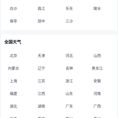
白沙
昌江
乐东
陵水
保亭
琼中
三沙
全国天气
北京
天津
河北
山西
内蒙古
辽宁
吉林
黑龙江
上海
江苏
浙江
安徽
福建
江西
山东
河南
湖北
湖南
广东
广西