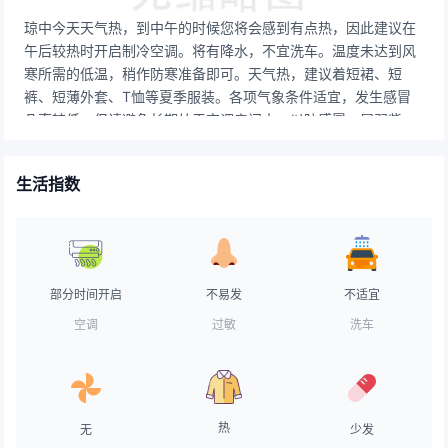
琼中今天天气热，到中午的时候您将会感到有点热，因此建议在
午后较热时开启制冷空调。将有降水，不宜洗车。温度未达到风
寒所需的低温，稍作防寒准备即可。天气热，建议着短裙、短
裤、短薄外套、T恤等夏季服装。各项气象条件适宜，发生感冒
几率较低。但请避免长期处于空调房间中，以防感冒。属弱紫外
辐射天气，长期在户外，建议涂擦SPF在8-12之间的防晒护肤
品。气象条件非常有利于空气污染物稀释、扩散和清除。有较强
生活指数
降水，路面比较湿滑，能见度一般，交通气象条件较差，事故高
发期，车辆应低速行驶。有较强降水，不适宜晾晒。若需要晾
晒，请在室内准备出充足的空间。天气不好，不适合垂钓。暑意
弥漫，冰镇食品最受欢迎，但食用过多易伤身。天气较热，建议
用露质面霜打底，水质无油粉底霜，透明粉饼，粉质胭脂。
部分时间开启
不易发
不适宜
空调
过敏
洗车
热
无
少发