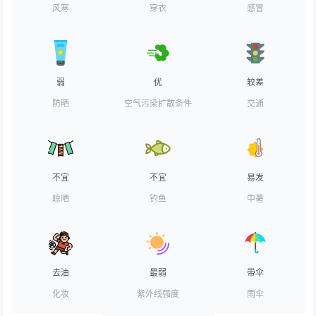
风寒
穿衣
感冒
弱
优
较差
防晒
空气污染扩散条件
交通
不宜
不宜
易发
晾晒
钓鱼
中暑
去油
最弱
带伞
化妆
紫外线强度
雨伞