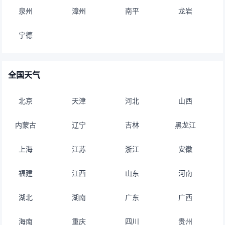
泉州
漳州
南平
龙岩
宁德
全国天气
北京
天津
河北
山西
内蒙古
辽宁
吉林
黑龙江
上海
江苏
浙江
安徽
福建
江西
山东
河南
湖北
湖南
广东
广西
海南
重庆
四川
贵州