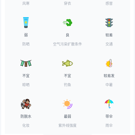
风寒
穿衣
感冒
弱
良
较差
防晒
空气污染扩散条件
交通
不宜
不宜
较易发
晾晒
钓鱼
中暑
防脱水
最弱
带伞
化妆
紫外线强度
雨伞