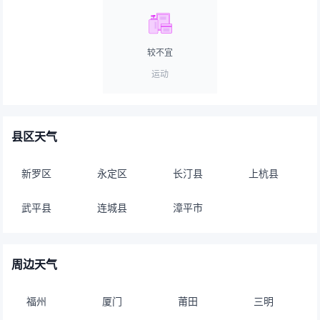
较不宜
运动
县区天气
新罗区
永定区
长汀县
上杭县
武平县
连城县
漳平市
周边天气
福州
厦门
莆田
三明