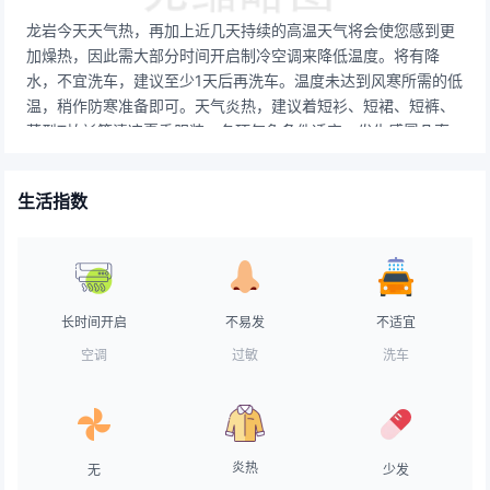
龙岩今天天气热，再加上近几天持续的高温天气将会使您感到更
加燥热，因此需大部分时间开启制冷空调来降低温度。将有降
水，不宜洗车，建议至少1天后再洗车。温度未达到风寒所需的低
温，稍作防寒准备即可。天气炎热，建议着短衫、短裙、短裤、
薄型T恤衫等清凉夏季服装。各项气象条件适宜，发生感冒几率
较低。但请避免长期处于空调房间中，以防感冒。属弱紫外辐射
天气，长期在户外，建议涂擦SPF在8-12之间的防晒护肤品。气
生活指数
象条件有利于空气污染物稀释、扩散和清除。有降水，路面比较
湿滑，能见度一般，交通气象条件较差，事故高发期，车辆应低
速行驶。有降水，不适宜晾晒。若需要晾晒，请在室内准备出充
足的空间。天气太热，不适合垂钓。对不耐受人群来说，今天比
较容易出现中暑的情况，注意给身体及时散热，警惕中暑的发
长时间开启
不易发
不适宜
生。天气较热，易出汗，建议使用防脱水化妆品，少用粉底和胭
空调
过敏
洗车
脂，经常补粉。
炎热
无
少发