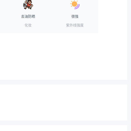
去油防晒
很强
化妆
紫外线强度