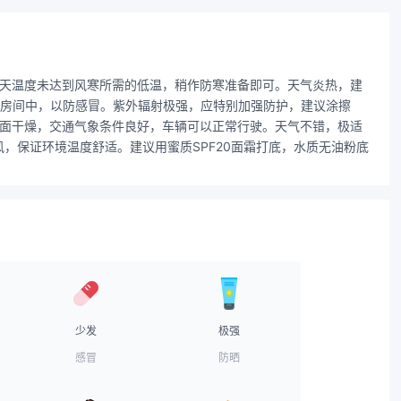
2天温度未达到风寒所需的低温，稍作防寒准备即可。天气炎热，建
调房间中，以防感冒。紫外辐射极强，应特别加强防护，建议涂擦
，路面干燥，交通气象条件良好，车辆可以正常行驶。天气不错，极适
，保证环境温度舒适。建议用蜜质SPF20面霜打底，水质无油粉底
少发
极强
感冒
防晒