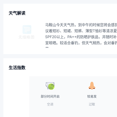
天气解读
马鞍山今天天气热，到中午的时候您将会感
议着短衫、短裙、短裤、薄型T恤衫等清凉
SPF20以上，PA++的防晒护肤品，并
宜晾晒。较适合垂钓，但天气稍热，会对垂钓
霜。
生活指数
部分时间开启
较易发
空调
过敏