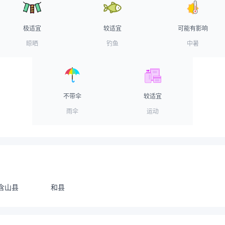
极适宜
较适宜
可能有影响
晾晒
钓鱼
中暑
不带伞
较适宜
雨伞
运动
含山县
和县